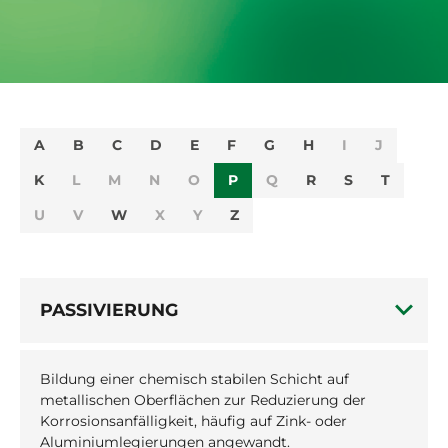
A
B
C
D
E
F
G
H
I
J
K
L
M
N
O
P
Q
R
S
T
U
V
W
X
Y
Z
PASSIVIERUNG
Bildung einer chemisch stabilen Schicht auf
metallischen Oberflächen zur Reduzierung der
Korrosionsanfälligkeit, häufig auf Zink- oder
Aluminiumlegierungen angewandt.