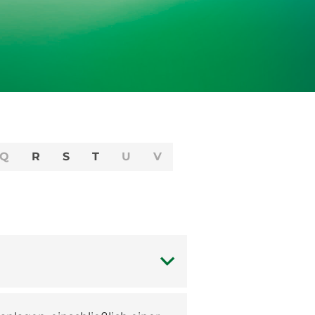
Q
R
S
T
U
V