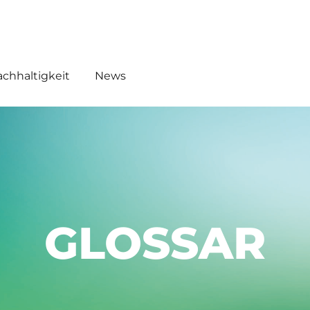
EMICALS
WHW AKADEMIE O!
chhaltigkeit
News
GLOSSAR