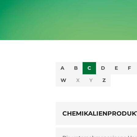
A
B
C
D
E
F
W
X
Y
Z
CHEMIKALIENPRODUK