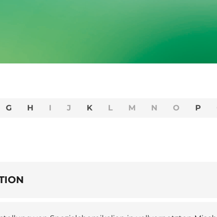
G
H
I
J
K
L
M
N
O
P
TION