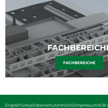
FACHBEREICH
FACHBEREICHE
English
Türkçe
Datenschutz
HinSchG
Impressum
AGB 