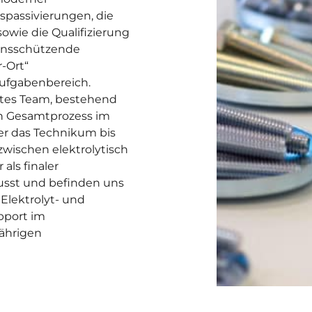
spassivierungen, die
wie die Qualifizierung
ionsschützende
-Ort“
ufgabenbereich.
lltes Team, bestehend
en Gesamtprozess im
er das Technikum bis
 zwischen elektrolytisch
als finaler
wusst und befinden uns
Elektrolyt- und
pport im
jährigen