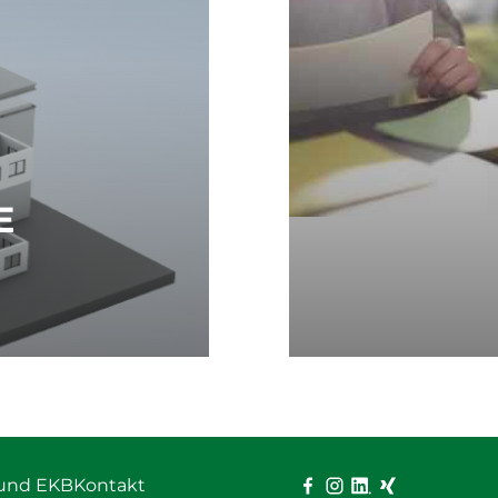
E
und EKB
Kontakt