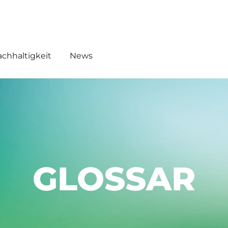
EMICALS
WHW AKADEMIE O!
chhaltigkeit
News
GLOSSAR