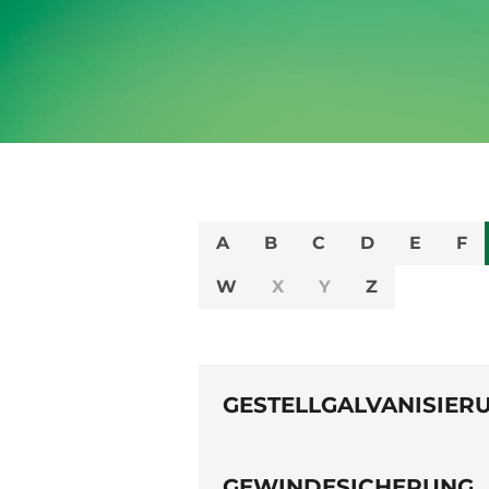
A
B
C
D
E
F
W
X
Y
Z
GESTELLGALVANISIER
GEWINDESICHERUNG