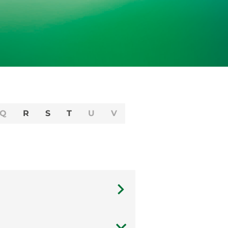
Q
R
S
T
U
V