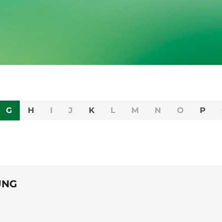
G
H
I
J
K
L
M
N
O
P
UNG