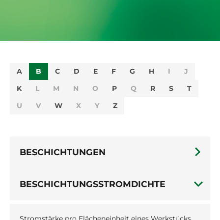
A
B
C
D
E
F
G
H
I
J
K
L
M
N
O
P
Q
R
S
T
U
V
W
X
Y
Z
BESCHICHTUNGEN
BESCHICHTUNGSSTROMDICHTE
Stromstärke pro Flächeneinheit eines Werkstücks