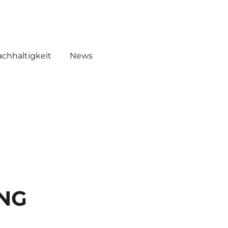
EMICALS
WHW AKADEMIE O!
chhaltigkeit
News
NG