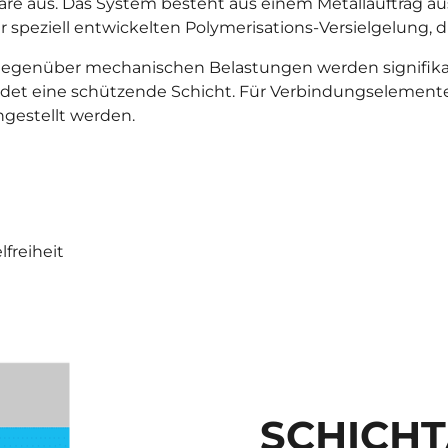
re aus. Das System besteht aus einem Metallauftrag a
er speziell entwickelten Polymerisations-Versielgelung,
z gegenüber mechanischen Belastungen werden signifik
ildet eine schützende Schicht. Für Verbindungselemen
ngestellt werden.
freiheit
SCHICH