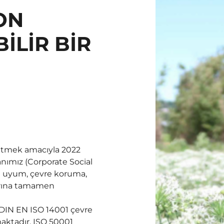
ON
İLİR BİR
ürütmek amacıyla 2022
nımız (Corporate Social
i uyum, çevre koruma,
ularına tamamen
k DIN EN ISO 14001 çevre
aktadır. ISO 50001