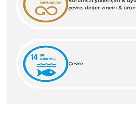
Kurumsal yönetişim & uyum
çevre, değer zinciri & ürün
Çevre