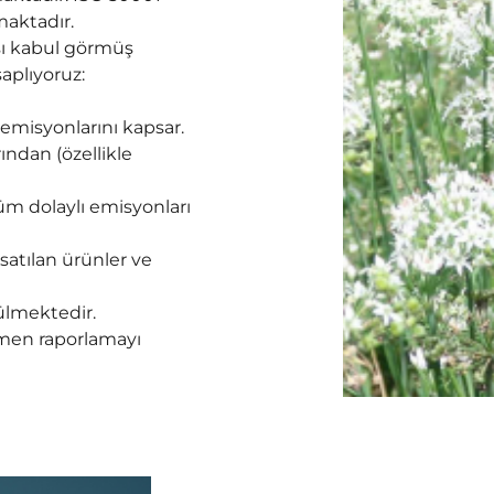
maktadır.
sı kabul görmüş
aplıyoruz:
 emisyonlarını kapsar.
ından (özellikle
üm dolaylı emisyonları
 satılan ürünler ve
ülmektedir.
amen raporlamayı