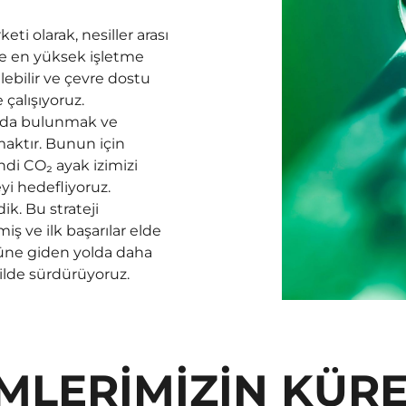
eti olarak, nesiller arası
le en yüksek işletme
lebilir ve çevre dostu
 çalışıyoruz.
ıda bulunmak ve
rmaktır. Bunun için
ndi CO₂ ayak izimizi
yi hedefliyoruz.
k. Bu strateji
ş ve ilk başarılar elde
lüğüne giden yolda daha
kilde sürdürüyoruz.
MLERİMİZİN KÜRE