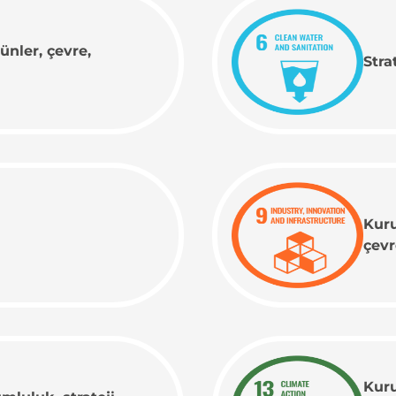
rünler, çevre,
Stra
Kuru
çevr
Kuru