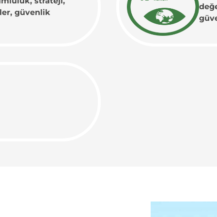
luluk, strateji,
değe
ler, güvenlik
güve