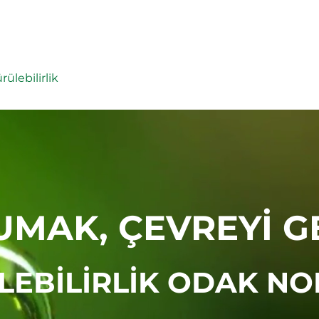
EMICALS
WHW AKADEMIE O!
ülebilirlik
UMAK, ÇEVREYİ G
EBİLİRLİK ODAK N