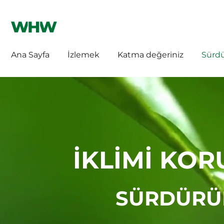
WHW HILLEBRAND
HILLEBRAND CH
Ana Sayfa
İzlemek
Katma değeriniz
Sürdür
İKLİMİ KOR
SÜRDÜRÜL