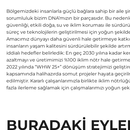
Bölgemizdeki insanlarla güçlü bağlara sahip bir aile şirk
sorumluluk bizim DNA’mızın bir parçasıdır. Bu neden
güvenliği, etkili doğa, su ve iklim koruması ile sürdürü
süreç ve teknolojilerin geliştirilmesi için yoğun şekilde
Amacımız dünyayı daha güvenli hale getirmeye katk
insanların yaşam kalitesini sürdürülebilir şekilde artı
iddialı hedefler belirledik: En geç 2030 yılına kadar ke
azaltmayı ve üretimimizi %100 iklim nötr hale getirme
2022 yılında “WHW 25+” dönüşüm stratejimizi geliştirdi
kapsamında halihazırda somut projeler hayata geçirilmi
edilmiştir. Kararlı çalışanlarımızla birlikte iklim nötr
fazla ilerleme sağlamak için çalışmalarımızı yoğun şe
BURADAKİ EYLE