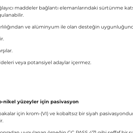
ğlayıcı maddeler bağlantı elemanlarındaki sürtünme katsa
ulanabilir.
arlılığından ve alüminyum ile olan desteğin uygunluğu
r.
şılar.
deleri veya potansiyel adaylar içermez.
-nikel yüzeyler için pasivasyon
l tabakalar için krom-(VI) ve kobaltsız bir siyah pasivasy
r.
onradan uygulanan örneğin GC PASS 471 gibi şeffaf bir s