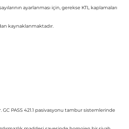
yılarının ayarlanması için, gerekse KTL kaplamaları
ndan kaynaklanmaktadır.
ondur. GC PASS 421.1 pasivasyonu tambur sistemlerinde
ızdırmazlık maddesi sayesinde homojen bir siyah