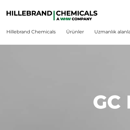
WHW
WHW
Hillebrand Chemicals
Ürünler
Uzmanlık alanla
GC 