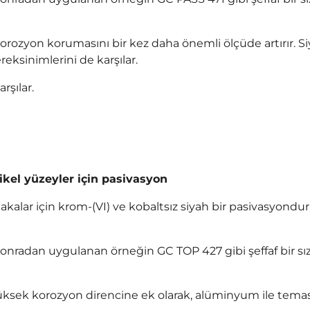
 korozyon korumasını bir kez daha önemli ölçüde artırır. 
eksinimlerini de karşılar.
rşılar.
ikel yüzeyler için pasivasyon
tabakalar için krom-(VI) ve kobaltsız siyah bir pasivasyo
onradan uygulanan örneğin GC TOP 427 gibi şeffaf bir s
yüksek korozyon direncine ek olarak, alüminyum ile temas h