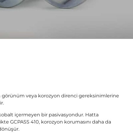
ilen görünüm veya korozyon direnci gereksinimlerine
r.
ve kobalt içermeyen bir pasivasyondur. Hatta
likte GCPASS 410, korozyon korumasını daha da
 dönüşür.