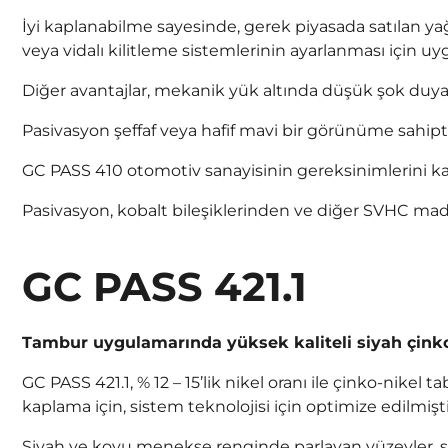
İyi kaplanabilme sayesinde, gerek piyasada satılan ya
veya vidalı kilitleme sistemlerinin ayarlanması için uyg
Diğer avantajlar, mekanik yük altında düşük şok duy
Pasivasyon şeffaf veya hafif mavi bir görünüme sahipti
GC PASS 410 otomotiv sanayisinin gereksinimlerini kar
Pasivasyon, kobalt bileşiklerinden ve diğer SVHC mad
GC PASS 421.1
Tambur uygulamarında yüksek kaliteli siyah çinko
GC PASS 421.1, % 12 – 15’lik nikel oranı ile çinko-nike
kaplama için, sistem teknolojisi için optimize edilmişti
Siyah ve koyu menekşe renginde parlayan yüzeyler, s