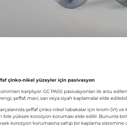
faf çinko-nikel yüzeyler için pasivasyon
ksinimleri karşılıyor. GC PASS pasivasyonları ile arzu ed
gi, şeffaf, mavi, sarı veya siyah kaplamalar elde edilebili
f parçalarında şeffaf çinko-nikel tabakalar için krom-(VI) 
bile yüksek korozyon koruması elde edilir. Bununla bir
k yüksek korozyon korumasına sahip bir kaplama sistemine