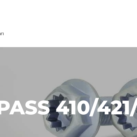
 HILLEBRAND
WHW AKADEMIE O!
rı
PASS 410/421