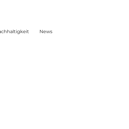
EMICALS
WHW AKADEMIE O!
chhaltigkeit
News