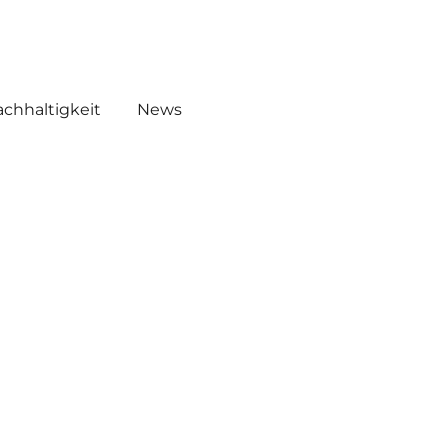
EMICALS
WHW AKADEMIE O!
chhaltigkeit
News