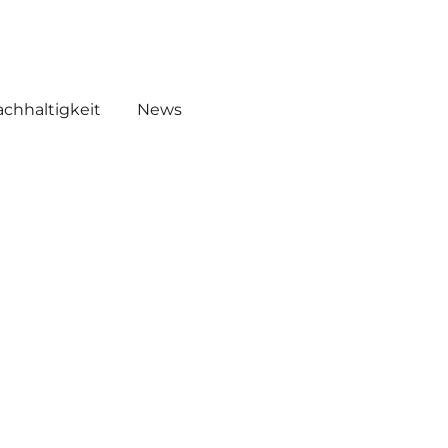
EMICALS
WHW AKADEMIE O!
chhaltigkeit
News